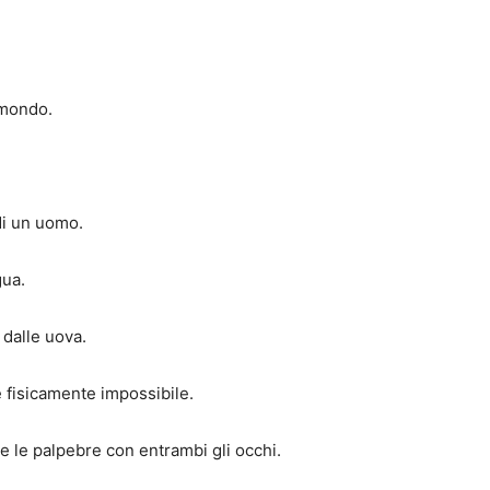
l mondo.
di un uomo.
gua.
 dalle uova.
è fisicamente impossibile.
e le palpebre con entrambi gli occhi.