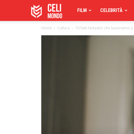
Celimoondo
FILM
CELEBRITÀ
Home
Cultura
70 fatti fantastici che lasceranno 