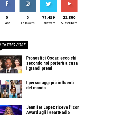
0
0
71,459
22,800
Fans
Followers
Followers
Subscribers
L'ULTIMO POST
Pronostici Oscar: ecco chi
secondo noi porterà a casa
i grandi premi
I personaggi più influenti
del mondo
Jennifer Lopez riceve l’Icon
Award agli iHeartRadio