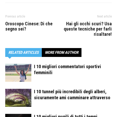
Previous article
Next article
Oroscopo Cinese: Di che
Hai gli occhi scuri? Usa
segno sei?
queste tecniche per farli
risaltare!
RELATED ARTICLES
MORE FROM AUTHOR
I 10 migliori commentatori sportivi
femminili
I 10 tunnel più incredibili degli alberi,
sicuramente ami camminare attraverso
I 10 migliori pugili di tutti i tempi