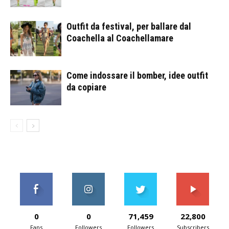
Outfit da festival, per ballare dal
Coachella al Coachellamare
Come indossare il bomber, idee outfit
da copiare
0
0
71,459
22,800
Fans
Followers
Followers
Subscribers