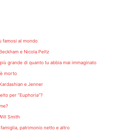
più famosi al mondo
 Beckham e Nicola Peltz
 più grande di quanto tu abbia mai immaginato
a è morto
i Kardashian e Jenner
elto per “Euphoria”?
eme?
Will Smith
 famiglia, patrimonio netto e altro