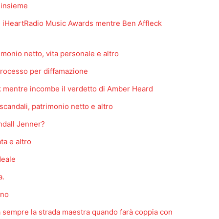
 insieme
li iHeartRadio Music Awards mentre Ben Affleck
imonio netto, vita personale e altro
rocesso per diffamazione
k mentre incombe il verdetto di Amber Heard
 scandali, patrimonio netto e altro
ndall Jenner?
ta e altro
deale
a.
ano
 sempre la strada maestra quando farà coppia con