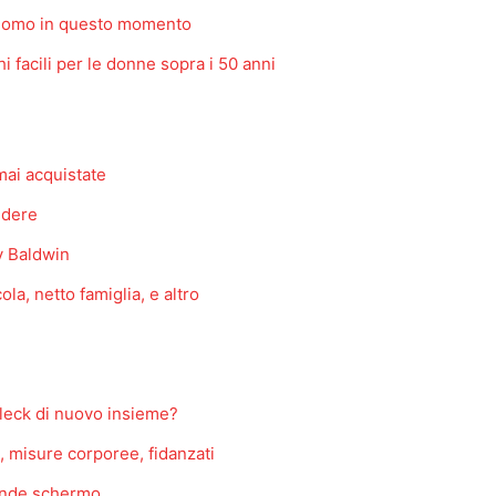
 uomo in questo momento
 facili per le donne sopra i 50 anni
mai acquistate
vedere
y Baldwin
ola, netto famiglia, e altro
fleck di nuovo insieme?
a, misure corporee, fidanzati
rande schermo