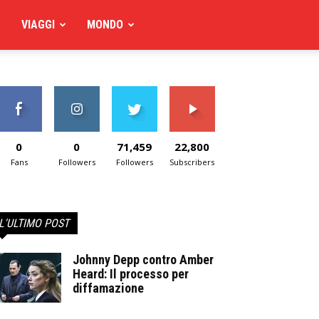
VIAGGI
MONDO
0
0
71,459
22,800
Fans
Followers
Followers
Subscribers
L'ULTIMO POST
Johnny Depp contro Amber
Heard: Il processo per
diffamazione