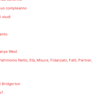
l suo compleanno
i studi
mento
 Kanye West
trimonio Netto, Età, Misure, Fidanzato, Fatti, Partner,
i Bridgerton
e?