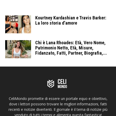
Kourtney Kardashian e Travis Barker:
La loro storia d’amore
Chi è Lana Rhoades: Età, Vero Nome,
Patrimonio Netto, Età, Misure,
Fidanzato, Fatti, Partner, Biografia,...
CeliMondo promette di essere un portale equo e obiettivo,
dove i lettori possono trovare le migliori informazioni, fatti
recenti e notizie divertenti. Il giornale è il tema di notizie più
venduto di tutti i tempi e alimenta questa fantastica!