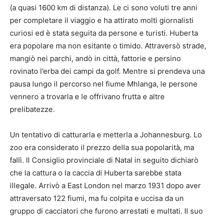
(a quasi 1600 km di distanza). Le ci sono voluti tre anni
per completare il viaggio e ha attirato molti giornalisti
curiosi ed è stata seguita da persone e turisti. Huberta
era popolare ma non esitante o timido. Attraversò strade,
mangiò nei parchi, andò in città, fattorie e persino
rovinato l’erba dei campi da golf. Mentre si prendeva una
pausa lungo il percorso nel fiume Mhlanga, le persone
vennero a trovarla e le offrivano frutta e altre
prelibatezze.
Un tentativo di catturarla e metterla a Johannesburg. Lo
zoo era considerato il prezzo della sua popolarità, ma
fallì. Il Consiglio provinciale di Natal in seguito dichiarò
che la cattura o la caccia di Huberta sarebbe stata
illegale. Arrivò a East London nel marzo 1931 dopo aver
attraversato 122 fiumi, ma fu colpita e uccisa da un
gruppo di cacciatori che furono arrestati e multati. Il suo