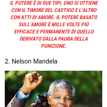
IL POTERE È DI DUE TIPI. UNO SI OTTIENE
CON IL TIMORE DEL CASTIGO E L’ALTRO
CON ATTI DI AMORE. IL POTERE BASATO
SULL’AMORE È MILLE VOLTE PIÙ
EFFICACE E PERMANENTE DI QUELLO
DERIVATO DALLA PAURA DELLA
PUNIZIONE.
2. Nelson Mandela