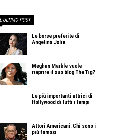
L'ULTIMO POST
Le borse preferite di
Angelina Jolie
Meghan Markle vuole
riaprire il suo blog The Tig?
Le più importanti attrici di
Hollywood di tutti i tempi
Attori Americani: Chi sono i
più famosi