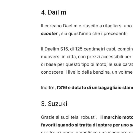
4. Dailim
Il coreano Daelim e riuscito a ritagliarsi u
scooter
, sia quest’anno che i precedenti.
Il Daelim S16, di 125 centimetri cubi, combi
muoversi in citta, con prezzi accessibili per
di base per questo tipo di moto, le sue cara
conoscere il livello della benzina, un voltme
Inoltre,
l’S16 e dotato di un bagagliaio stan
3. Suzuki
Grazie ai suoi telai robusti,
il marchio moto
favoriti quando si tratta di optare per uno
s
di altre aziende, garantisce una maggiore qua