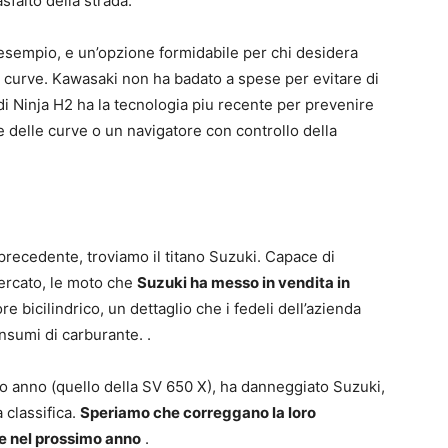
sfalto della strada.
esempio, e un’opzione formidabile per chi desidera
 curve. Kawasaki non ha badato a spese per evitare di
di Ninja H2 ha la tecnologia piu recente per prevenire
e delle curve o un navigatore con controllo della
 precedente, troviamo il titano Suzuki. Capace di
mercato, le moto che
Suzuki ha messo in vendita in
e bicilindrico, un dettaglio che i fedeli dell’azienda
nsumi di carburante. .
imo anno (quello della SV 650 X), ha danneggiato Suzuki,
 classifica.
Speriamo che correggano la loro
e nel prossimo anno
.