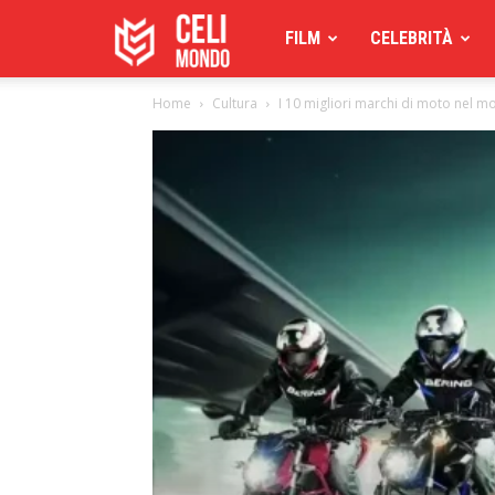
Celimoondo
FILM
CELEBRITÀ
Home
Cultura
I 10 migliori marchi di moto nel mo