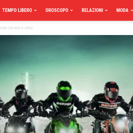
TEMPO LIBERO
OROSCOPO
RELAZIONI
MODA
ndo (strada e citta)