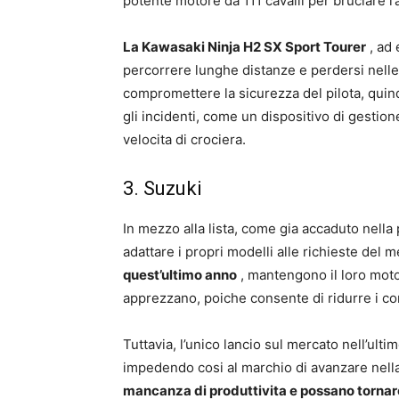
potente motore da 111 cavalli per bruciare l’a
La Kawasaki Ninja H2 SX Sport Tourer
, ad 
percorrere lunghe distanze e perdersi nelle
compromettere la sicurezza del pilota, quin
gli incidenti, come un dispositivo di gestion
velocita di crociera.
3. Suzuki
In mezzo alla lista, come gia accaduto nella
adattare i propri modelli alle richieste del 
quest’ultimo anno
, mantengono il loro motor
apprezzano, poiche consente di ridurre i co
Tuttavia, l’unico lancio sul mercato nell’ult
impedendo cosi al marchio di avanzare nella
mancanza di produttivita e possano tornar