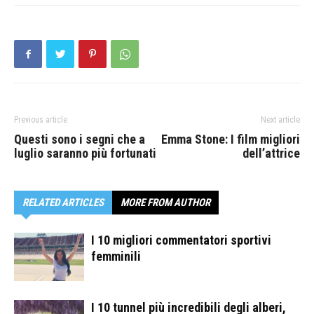
Previous article
Next article
Questi sono i segni che a
Emma Stone: I film migliori
luglio saranno più fortunati
dell’attrice
RELATED ARTICLES
MORE FROM AUTHOR
I 10 migliori commentatori sportivi
femminili
I 10 tunnel più incredibili degli alberi,