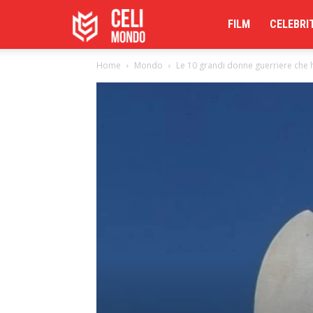
Celimoondo
FILM
CELEBRI
Home
Mondo
Le 10 grandi donne guerriere che h