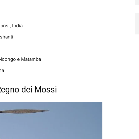
ansi, India
shanti
i Ndongo e Matamba
na
Regno dei Mossi