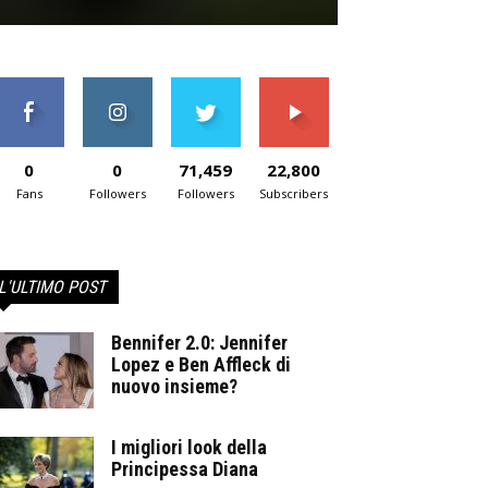
0
0
71,459
22,800
Fans
Followers
Followers
Subscribers
L'ULTIMO POST
Bennifer 2.0: Jennifer
Lopez e Ben Affleck di
nuovo insieme?
I migliori look della
Principessa Diana