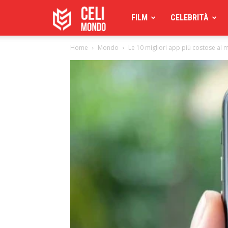
Celimoondo
FILM
CELEBRITÀ
Home
Mondo
Le 10 migliori app più costose al