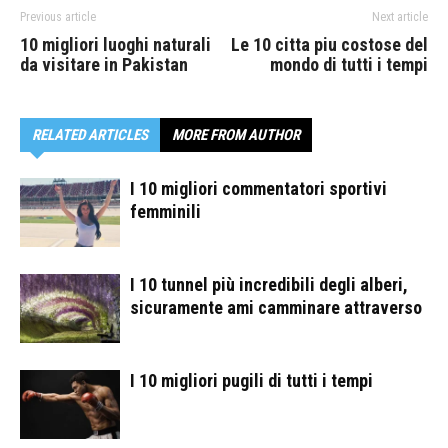
Previous article
Next article
10 migliori luoghi naturali
Le 10 citta piu costose del
da visitare in Pakistan
mondo di tutti i tempi
RELATED ARTICLES
MORE FROM AUTHOR
I 10 migliori commentatori sportivi
femminili
I 10 tunnel più incredibili degli alberi,
sicuramente ami camminare attraverso
I 10 migliori pugili di tutti i tempi