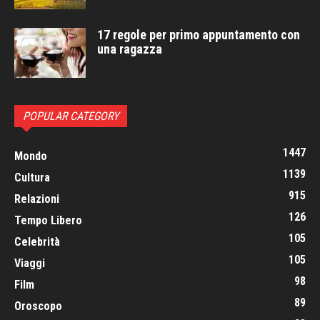
17 regole per primo appuntamento con
una ragazza
POPULAR CATEGORY
1447
Mondo
1139
Cultura
915
Relazioni
126
Tempo Libero
105
Celebrità
105
Viaggi
98
Film
89
Oroscopo