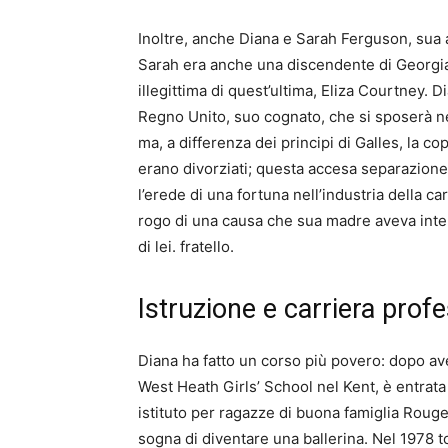
Inoltre, anche Diana e Sarah Ferguson, sua 
Sarah era anche una discendente di Georgian
illegittima di quest’ultima, Eliza Courtney.
Di
Regno Unito, suo cognato, che si sposerà ne
ma, a differenza dei principi di Galles, la co
erano divorziati;
questa accesa separazione 
l’erede di una fortuna nell’industria della c
rogo di una causa che sua madre aveva intent
di lei. fratello.
Istruzione e carriera prof
Diana ha fatto un corso più povero: dopo ave
West Heath Girls’ School nel Kent, è entrata 
istituto per ragazze di buona famiglia Roug
sogna di diventare una ballerina.
Nel 1978 to