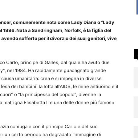
encer, comunemente nota come Lady Diana o “Lady
al 1996. Nata a Sandringham, Norfolk, è la figlia del
avendo sofferto per il divorzio dei suoi genitori, vive
co Carlo, principe di Galles, dal quale ha avuto due
arry”, nel 1984. Ha rapidamente guadagnato grande
. causa umanitaria: crea e si impegna in diverse
ifesa dei bambini, la lotta all’AIDS, le mine antiuomo e il
uori” o “la principessa del popolo”, divenne la
ua matrigna Elisabetta II e una delle donne più famose
grazia coniugale con il principe Carlo e del suo
 per un certo periodo ha degradato l’immagine di