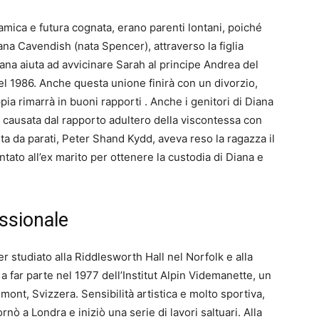
amica e futura cognata, erano parenti lontani, poiché
a Cavendish (nata Spencer), attraverso la figlia
ana aiuta ad avvicinare Sarah al principe Andrea del
l 1986. Anche questa unione finirà con un divorzio,
ppia rimarrà in buoni rapporti .
Anche i genitori di Diana
causata dal rapporto adultero della viscontessa con
arta da parati, Peter Shand Kydd, aveva reso la ragazza il
ato all’ex marito per ottenere la custodia di Diana e
essionale
r studiato alla Riddlesworth Hall nel Norfolk e alla
a far parte nel 1977 dell’Institut Alpin Videmanette, un
emont, Svizzera.
Sensibilità artistica e molto sportiva,
rnò a Londra e iniziò una serie di lavori saltuari.
Alla