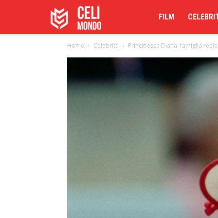
Celimoondo
FILM
CELEBRI
Home
Celebrità
Principessa Diana: famiglia reale