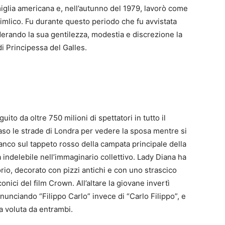
iglia americana e, nell’autunno del 1979, lavorò come
Pimlico.
Fu durante questo periodo che fu avvistata
iderando la sua gentilezza, modestia e discrezione la
di Principessa del Galles.
to da oltre 750 milioni di spettatori in tutto il
o le strade di Londra per vedere la sposa mentre si
ianco sul tappeto rosso della campata principale della
 indelebile nell’immaginario collettivo.
Lady Diana ha
orio, decorato con pizzi antichi e con uno strascico
iconici del film Crown.
All’altare la giovane invertì
unciando “Filippo Carlo” invece di “Carlo Filippo”, e
a voluta da entrambi.