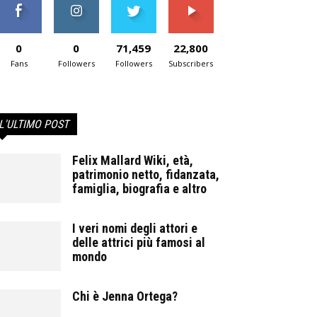
0
0
71,459
22,800
Fans
Followers
Followers
Subscribers
L'ULTIMO POST
Felix Mallard Wiki, età,
patrimonio netto, fidanzata,
famiglia, biografia e altro
I veri nomi degli attori e
delle attrici più famosi al
mondo
Chi è Jenna Ortega?