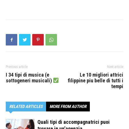
Previous article
Next article
I 34 tipi di musica (e
Le 10 migliori attrici
filippine piu belle di tutti i
sottogeneri musicali)
tempi
RELATED ARTICLES
MORE FROM AUTHOR
Quali tipi di accompagnatrici puoi
trovare in un’agenzia