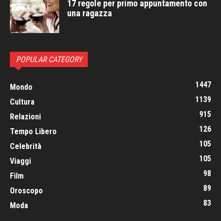
17 regole per primo appuntamento con
una ragazza
POPULAR CATEGORY
1447
Mondo
1139
Cultura
915
Relazioni
126
Tempo Libero
105
Celebrità
105
Viaggi
98
Film
89
Oroscopo
83
Moda