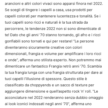
arancioni e altri colori vivaci sono apparsi finora nel 2022.
Se scegli di tingere i capelli a casa, usa prodotti per
capelli colorati per mantenere lucentezza e tonalità. Se i
tuoi capelli sono ricci e naturali è la tua strada da
percorrere, le tendenze 2022 non si sono dimenticate di
te!
Dato che gli anni ’70 stanno tornando, gli afro e i ricci
gonfiabili sono tornati e qui per restare! “Le persone
diventeranno sicuramente creative con colori
dimensionali, frangia e volume per amplificare i loro ricci
e onde”, afferma uno stilista esperto. Non potremmo mai
dimenticare un fantastico Frangia retrò anni ’70.
Scambia
la tua frangia lunga con una frangia strutturata per dare ai
tuoi capelli l’illusione di spessore.
Questo stile è
classificato da choppyends e un sacco di texture per
aggiungere dimensione e quell’aspetto rock ‘n’ roll.
“Le
acconciature nel 2022 renderanno senza dubbio omaggio
ai look iconici indossati negli anni ’70”, afferma uno