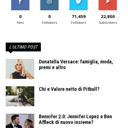
0
0
71,459
22,800
Fans
Followers
Followers
Subscribers
L'ULTIMO POST
Donatella Versace: famiglia, moda,
premi e altro
Chi e Valore netto di Pitbull?
Bennifer 2.0: Jennifer Lopez e Ben
Affleck di nuovo insieme?