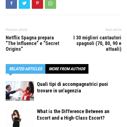
Previous article
Next article
Netflix Spagna prepara
I 30 migliori cantautori
“The Influence” e “Secret
spagnoli (70, 80, 90 e
Origins”
attuali)
RELATED ARTICLES
MORE FROM AUTHOR
Quali tipi di accompagnatrici puoi
trovare in un’agenzia
What is the Difference Between an
Escort and a High-Class Escort?