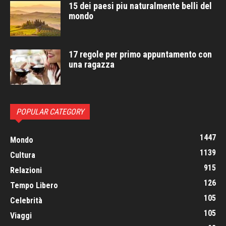
15 dei paesi piu naturalmente belli del
mondo
17 regole per primo appuntamento con
una ragazza
POPULAR CATEGORY
1447
Mondo
1139
Cultura
915
Relazioni
126
Tempo Libero
105
Celebrità
105
Viaggi