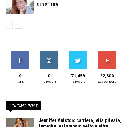
di soffrire
0
0
71,459
22,800
Fans
Followers
Followers
Subscribers
L'ULTIMO POST
Jennifer Aniston: carriera, vita privata,
famiglia, patrimonio netto e altro