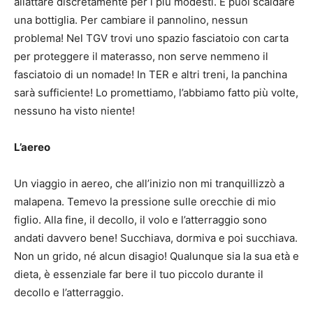
allattare discretamente per i più modesti.
E puoi scaldare
una bottiglia.
Per cambiare il pannolino, nessun
problema!
Nel TGV trovi uno spazio fasciatoio con carta
per proteggere il materasso, non serve nemmeno il
fasciatoio di un nomade!
In TER e altri treni, la panchina
sarà sufficiente!
Lo promettiamo, l’abbiamo fatto più volte,
nessuno ha visto niente!
L’aereo
Un viaggio in aereo, che all’inizio non mi tranquillizzò a
malapena.
Temevo la pressione sulle orecchie di mio
figlio.
Alla fine, il decollo, il volo e l’atterraggio sono
andati davvero bene!
Succhiava, dormiva e poi succhiava.
Non un grido, né alcun disagio!
Qualunque sia la sua età e
dieta, è essenziale far bere il tuo piccolo durante il
decollo e l’atterraggio.