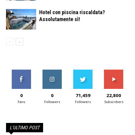
Hotel con piscina riscaldata?
Assolutamente sì!
0
0
71,459
22,800
Fans
Followers
Followers
Subscribers
L'ULTIMO POST