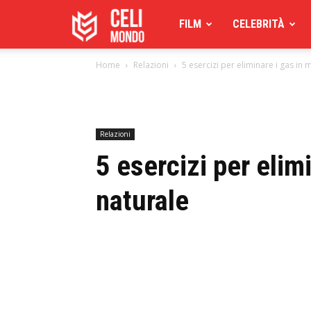
Celimoondo
FILM
CELEBRITÀ
Home
Relazioni
5 esercizi per eliminare i gas in
Relazioni
5 esercizi per elim
naturale