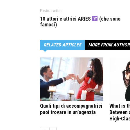
Previous article
10 attori e attrici ARIES
(che sono
famosi)
RELATED ARTICLES
MORE FROM AUTHOR
Quali tipi di accompagnatrici
What is t
puoi trovare in un’agenzia
Between a
High-Cla