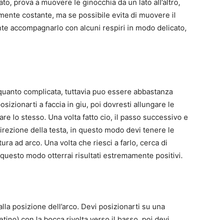
to, prova a muovere le ginocchia da un lato all’altro,
mente costante, ma se possibile evita di muovere il
te accompagnarlo con alcuni respiri in modo delicato,
quanto complicata, tuttavia puo essere abbastanza
sizionarti a faccia in giu, poi dovresti allungare le
are lo stesso. Una volta fatto cio, il passo successivo e
direzione della testa, in questo modo devi tenere le
ra ad arco. Una volta che riesci a farlo, cerca di
questo modo otterrai risultati estremamente positivi.
la posizione dell’arco. Devi posizionarti su una
ino) con la bocca rivolta verso il basso, poi devi