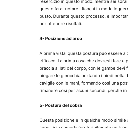
l’esercizio in questo modo: mentre sei sdraia
questo fara ruotare i fianchi in modo legger
busto. Durante questo processo, e importan
per ottenere risultati.
4- Posizione ad arco
A prima vista, questa postura puo essere al
efficace. La prima cosa che dovresti fare e po
braccia ai lati del corpo, con le gambe devi f
piegare le ginocchia portando i piedi nella 
caviglie con le mani, formando cosi una postu
rimanere cosi per alcuni secondi, perche in 
5- Postura del cobra
Questa posizione e in qualche modo simile al
superficie comoda (preferibilmente un tappet