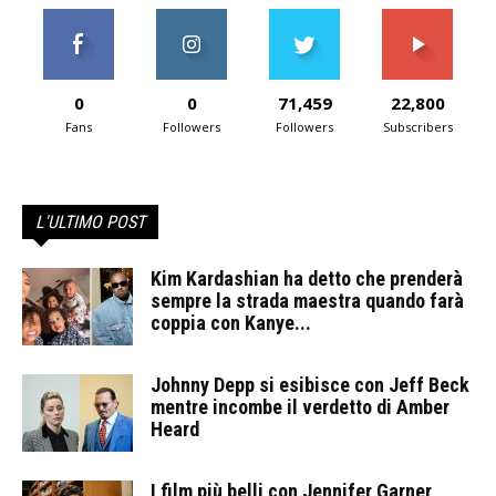
0
0
71,459
22,800
Fans
Followers
Followers
Subscribers
L'ULTIMO POST
Kim Kardashian ha detto che prenderà
sempre la strada maestra quando farà
coppia con Kanye...
Johnny Depp si esibisce con Jeff Beck
mentre incombe il verdetto di Amber
Heard
I film più belli con Jennifer Garner