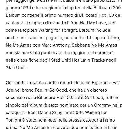
per raggiungere Castle Hill.
L’album è stato pubblicato il 1
giugno 1999 e ha raggiunto la top ten della Billboard 200.
L’album contiene il primo numero di Billboard Hot 100 del
cantante, il singolo di debutto If You Had My Love, così
come la top ten Waiting for Tonight.
L’album include
anche un brano in spagnolo, un duetto dal sapore latino,
No Me Ames con Marc Anthony.
Sebbene No Me Ames
non sia mai stato pubblicato, ha raggiunto il numero 1
nelle classifiche degli Stati Uniti Hot Latin Tracks negli
Stati Uniti.
On The 6 presenta duetti con artisti come Big Pun e Fat
Joe nel brano Feelin ‘So Good, che ha un discreto
successo nella Billboard Hot 100. Let’s Get Loud, l’ultimo
singolo dell’album, è stato nominato per un Grammy nella
categoria “Best Dance Song” nel 2001. Waiting for
Tonight è stato nominato nella stessa categoria l’anno
prima.
No Me Ames ha ricevuto due nomination ai Latin