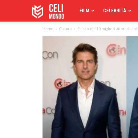
Celimoondo
FILM
CELEBRITÀ
Home
Cultura
Elenco dei 10 migliori attori di Hol