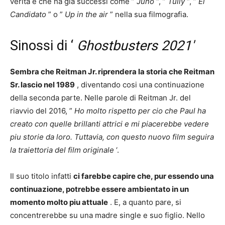
verita e che ha gia successi come ”
Juno
“, ”
Tully
“, ”
El
Candidato
” o ”
Up in the air
” nella sua filmografia.
Sinossi di ‘
Ghostbusters 2021′
Sembra che Reitman Jr. riprendera la storia che Reitman
Sr. lascio nel 1989
, diventando cosi una continuazione
della seconda parte. Nelle parole di Reitman Jr. del
riavvio del 2016, ”
Ho molto rispetto per cio che Paul ha
creato con quelle brillanti attrici e mi piacerebbe vedere
piu storie da loro. Tuttavia, con questo nuovo film seguira
la traiettoria del film originale
‘.
Il suo titolo infatti
ci farebbe capire che, pur essendo una
continuazione, potrebbe essere ambientato in un
momento molto piu attuale
. E, a quanto pare, si
concentrerebbe su una madre single e suo figlio. Nello