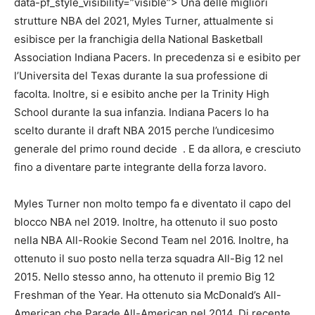
data-pf_style_visibility=”visible”>
Una delle migliori
strutture NBA del 2021, Myles Turner, attualmente si
esibisce per la franchigia della National Basketball
Association Indiana Pacers. In precedenza si e esibito per
l’Universita del Texas durante la sua professione di
facolta. Inoltre, si e esibito anche per la Trinity High
School durante la sua infanzia. Indiana Pacers lo ha
scelto durante il draft NBA 2015 perche l’undicesimo
generale del primo round
decide
. E da allora, e cresciuto
fino a diventare parte integrante della forza lavoro.
Myles Turner non molto tempo fa e diventato il capo del
blocco NBA nel 2019. Inoltre, ha ottenuto il suo posto
nella NBA All-Rookie Second Team nel 2016. Inoltre, ha
ottenuto il suo posto nella terza squadra All-Big 12 nel
2015. Nello stesso anno, ha ottenuto il premio Big 12
Freshman of the Year. Ha ottenuto sia McDonald’s All-
American che Parade All-American nel 2014. Di recente,