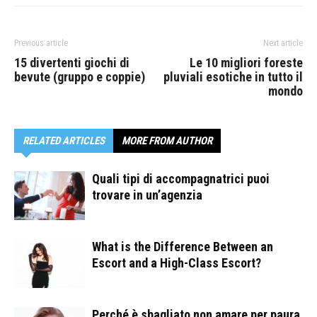
Previous article
Next article
15 divertenti giochi di
Le 10 migliori foreste
bevute (gruppo e coppie)
pluviali esotiche in tutto il
mondo
RELATED ARTICLES
MORE FROM AUTHOR
Quali tipi di accompagnatrici puoi
trovare in un’agenzia
What is the Difference Between an
Escort and a High-Class Escort?
Perché è sbagliato non amare per paura