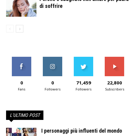
di soffrire
0
0
71,459
22,800
Fans
Followers
Followers
Subscribers
L'ULTIMO POST
I personaggi più influenti del mondo