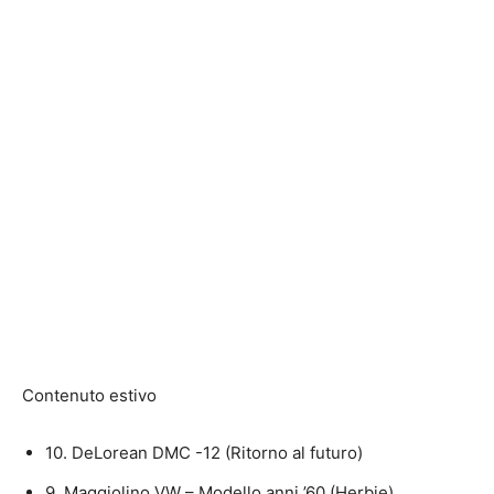
Contenuto estivo
10. DeLorean DMC -12 (Ritorno al futuro)
9. Maggiolino VW – Modello anni ’60 (Herbie)