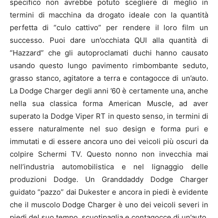
specifico non avrebbe potuto scegliere di meglio in
termini di macchina da drogato ideale con la quantità
perfetta di “culo cattivo” per rendere il loro film un
successo. Puoi dare un’occhiata QUI alla quantità di
“Hazzard” che gli autoproclamati duchi hanno causato
usando questo lungo pavimento rimbombante seduto,
grasso stanco, agitatore a terra e contagocce di un’auto.
La Dodge Charger degli anni ’60 è certamente una, anche
nella sua classica forma American Muscle, ad aver
superato la Dodge Viper RT in questo senso, in termini di
essere naturalmente nel suo design e forma puri e
immutati e di essere ancora uno dei veicoli più oscuri da
colpire Schermi TV. Questo nonno non invecchia mai
nell’industria automobilistica e nel lignaggio delle
produzioni Dodge. Un Granddaddy Dodge Charger
guidato “pazzo” dai Dukester e ancora in piedi è evidente
che il muscolo Dodge Charger è uno dei veicoli severi in
piedi del suo tempo. scuotipaglia e contagocce di un’auto.