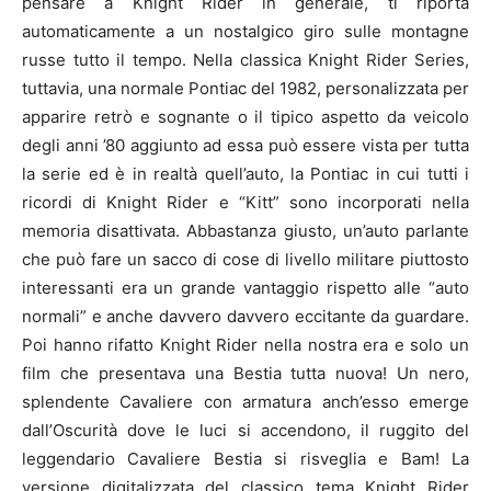
pensare a Knight Rider in generale, ti riporta
automaticamente a un nostalgico giro sulle montagne
russe tutto il tempo. Nella classica Knight Rider Series,
tuttavia, una normale Pontiac del 1982, personalizzata per
apparire retrò e sognante o il tipico aspetto da veicolo
degli anni ’80 aggiunto ad essa può essere vista per tutta
la serie ed è in realtà quell’auto, la Pontiac in cui tutti i
ricordi di Knight Rider e “Kitt” sono incorporati nella
memoria disattivata. Abbastanza giusto, un’auto parlante
che può fare un sacco di cose di livello militare piuttosto
interessanti era un grande vantaggio rispetto alle “auto
normali” e anche davvero davvero eccitante da guardare.
Poi hanno rifatto Knight Rider nella nostra era e solo un
film che presentava una Bestia tutta nuova! Un nero,
splendente Cavaliere con armatura anch’esso emerge
dall’Oscurità dove le luci si accendono, il ruggito del
leggendario Cavaliere Bestia si risveglia e Bam! La
versione digitalizzata del classico tema Knight Rider