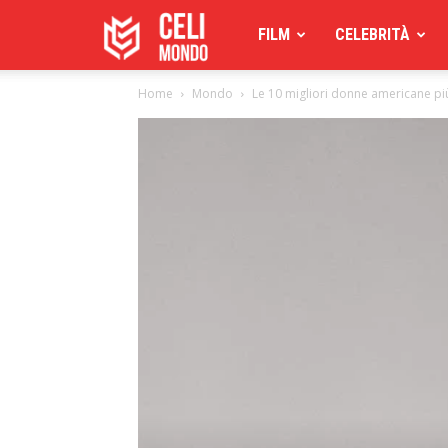
Celimoondo
FILM
CELEBRITÀ
Home
Mondo
Le 10 migliori donne americane p