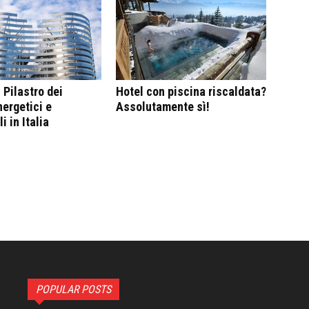
n Pilastro dei
Hotel con piscina riscaldata?
nergetici e
Assolutamente sì!
 in Italia
POPULAR POSTS