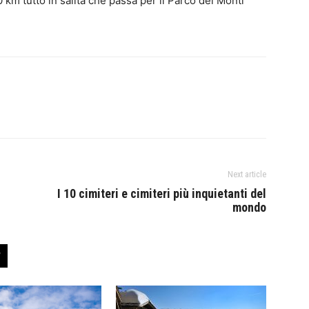
80 km tutto in salita che passa per il Parco dei Monti
Next article
I 10 cimiteri e cimiteri più inquietanti del
mondo