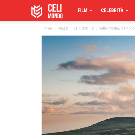
Celimoondo
FILM
CELEBRITÀ
Home
Viaggi
Le ciclabili più belle d’Italia, da nor