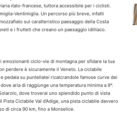
iaria italo-francese, tuttora accessibile per i ciclisti.
imiglia-Ventimiglia. Un percorso più breve, infatti
mozzafiato sul caratteristico paesaggio della Costa
neti e i frutteti che creano un paesaggio idilliaco.
 di emozionanti ciclo-vie di montagna per sfidare la tua
non perdere è sicuramente il Veneto. La ciclabile
no e pedala su puntellatei ricalcrandole famose curve dei
ne dove aria di raggiunge una temperatura minima a 9°.
di Solarolo, dove troverai uno splendido punto di vista
l Pista Ciclabile Val d’Adige, una pista ciclabile davvero
rso di circa 90 km, fino a Monselice.