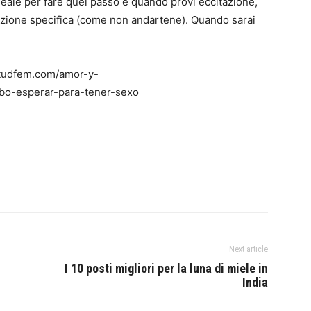
ideale per fare quel passo e quando provi eccitazione,
zione specifica (come non andartene). Quando sarai
titudfem.com/amor-y-
bo-esperar-para-tener-sexo
Next article
I 10 posti migliori per la luna di miele in
India