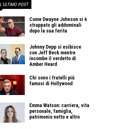
L'ULTIMO POST
Come Dwayne Johnson si è
strappato gli addominali
dopo la sua ferita
Johnny Depp si esibisce
con Jeff Beck mentre
incombe il verdetto di
Amber Heard
Chi sono i fratelli più
famosi di Hollywood
Emma Watson: carriera, vita
personale, famiglia,
patrimonio netto e altro