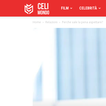
Celimoondo
FILM
CELEBRITÀ
Home
Relazioni
Perche vale la pena aspettare?