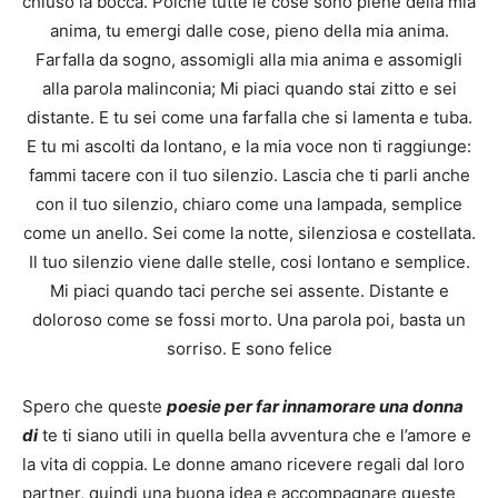
chiuso la bocca. Poiche tutte le cose sono piene della mia
anima, tu emergi dalle cose, pieno della mia anima.
Farfalla da sogno, assomigli alla mia anima e assomigli
alla parola malinconia; Mi piaci quando stai zitto e sei
distante. E tu sei come una farfalla che si lamenta e tuba.
E tu mi ascolti da lontano, e la mia voce non ti raggiunge:
fammi tacere con il tuo silenzio. Lascia che ti parli anche
con il tuo silenzio, chiaro come una lampada, semplice
come un anello. Sei come la notte, silenziosa e costellata.
Il tuo silenzio viene dalle stelle, cosi lontano e semplice.
Mi piaci quando taci perche sei assente. Distante e
doloroso come se fossi morto. Una parola poi, basta un
sorriso. E sono felice
Spero che queste
poesie per far innamorare una donna
di
te ti siano utili in quella bella avventura che e l’amore e
la vita di coppia. Le donne amano ricevere regali dal loro
partner, quindi una buona idea e accompagnare queste