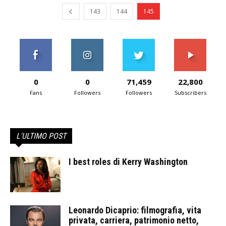
143
144
145
0
0
71,459
22,800
Fans
Followers
Followers
Subscribers
L'ULTIMO POST
I best roles di Kerry Washington
Leonardo Dicaprio: filmografia, vita
privata, carriera, patrimonio netto,