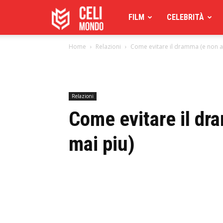
Celimoondo
FILM
CELEBRITÀ
Home
Relazioni
Come evitare il dramma (e non af
Relazioni
Come evitare il dr
mai piu)