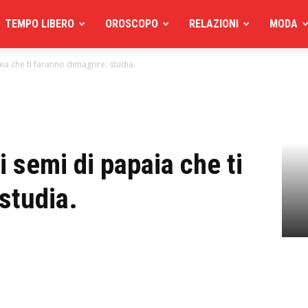
TEMPO LIBERO
OROSCOPO
RELAZIONI
MODA
aia che ti faranno dimagrire: studia.
i semi di papaia che ti
studia.