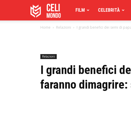
Celimoondo
FILM
CELEBRITÀ
Home
Relazioni
I grandi benefici dei semi di pap
Relazioni
I grandi benefici de
faranno dimagrire: 