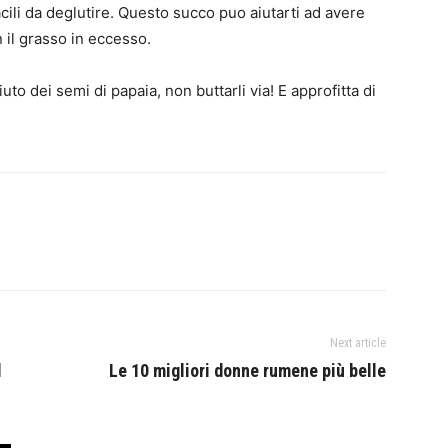
cili da deglutire. Questo succo puo aiutarti ad avere
n il grasso in eccesso.
iuto dei semi di papaia, non buttarli via! E approfitta di
Next article
l
Le 10 migliori donne rumene più belle