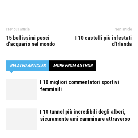
Previous article
Next article
15 bellissimi pesci
I 10 castelli più infestati
d’acquario nel mondo
d’Irlanda
RELATED ARTICLES
MORE FROM AUTHOR
I 10 migliori commentatori sportivi
femminili
I 10 tunnel più incredibili degli alberi,
sicuramente ami camminare attraverso