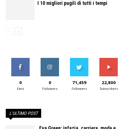
I 10 migliori pugili di tutti i tempi
0
0
71,459
22,800
Fans
Followers
Followers
Subscribers
L'ULTIMO POST
Eva Green: infazia, carriera, moda e