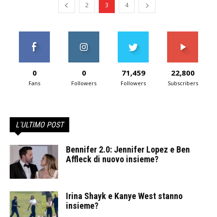
2
3
4
0
0
71,459
22,800
Fans
Followers
Followers
Subscribers
L'ULTIMO POST
Bennifer 2.0: Jennifer Lopez e Ben
Affleck di nuovo insieme?
Irina Shayk e Kanye West stanno
insieme?